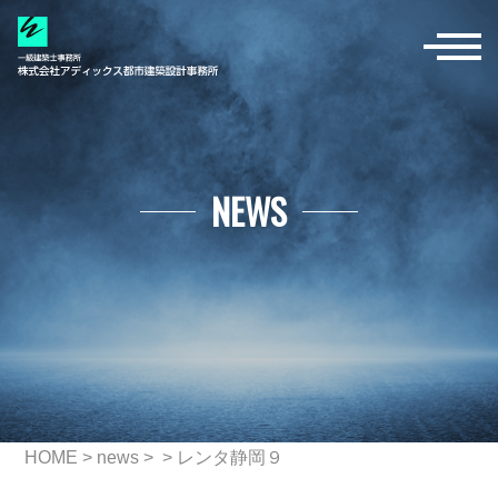
NEWS
HOME
>
news
> > レンタ静岡９