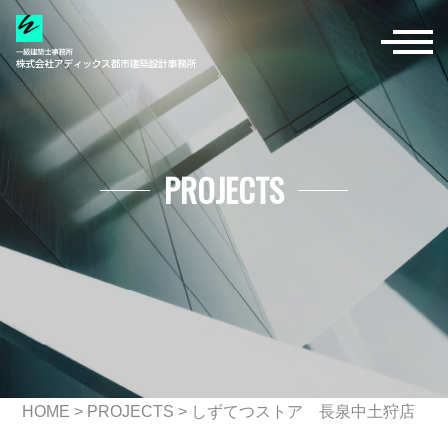
PROJECTS
HOME
>
PROJECTS
>
しずてつストア 長泉中土狩店