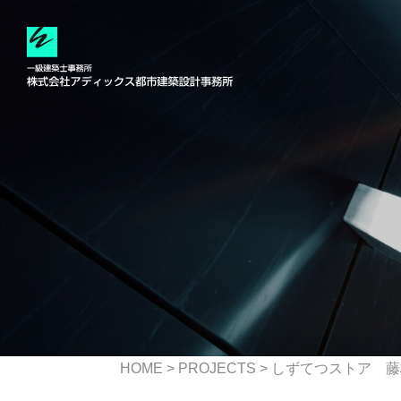
HOME
>
PROJECTS
>
しずてつストア 藤